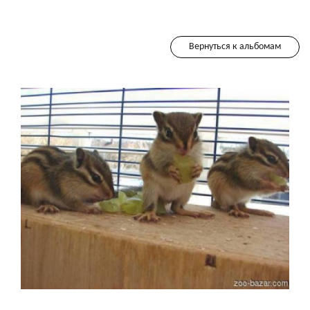
Вернуться к альбомам