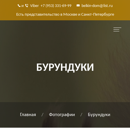
и
и
Viber
Viber
+7 (953) 331-69-99
+7 (953) 331-69-99
belkin-dom@list.ru
belkin-dom@list.ru
Есть представительство в Москве и Санкт-Петербурге
БУРУНДУКИ
Главная
Фотографии
Бурундуки